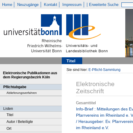
Home
Neuzugänge
Kontakt
Impressum
Erweiterte Suche
Titel
Sie sind hier:
E-Pflicht-Sammlung
Elektronische Publikationen aus
dem Regierungsbezirk Köln
Elektronische
Pflichtabgabe
Zeitschrift
Ablieferungsverfahren
Gesamttitel
Listen
Info-Brief : Mitteilungen des Ev
Titel
Pfarrvereins im Rheinland e. V
/ Herausgeber: Ev. Pfarrverein
Autor / Beteiligte
im Rheinland e.V.
Ort