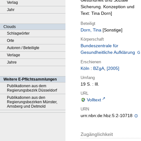
Gesundheit und Soziale
Verlag
Sicherung. Konzeption und
Jahr
Text: Tina Dorn]
Beteiligt
Clouds
Dorn, Tina
[Sonstige]
Schlagwörter
Körperschaft
Orte
Bundeszentrale für
Autoren / Beteiligte
Gesundheitliche Aufklärung
Verlage
Erschienen
Jahre
Köln
:
BZgA
,
[2005]
Umfang
Weitere E-Pflichtsammlungen
19 S. : Ill.
Publikationen aus dem
Regierungsbezirk Düsseldorf
URL
Publikationen aus den
Volltext
Regierungsbezirken Münster,
Arnsberg und Detmold
URN
urn:nbn:de:hbz:5:2-10718
Zugänglichkeit