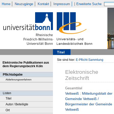
Home
Neuzugänge
Kontakt
Impressum
Erweiterte Suche
Titel
Sie sind hier:
E-Pflicht-Sammlung
Elektronische Publikationen aus
dem Regierungsbezirk Köln
Elektronische
Pflichtabgabe
Zeitschrift
Ablieferungsverfahren
Gesamttitel
Listen
Vettweiß : Mitteilungsblatt der
Titel
Gemeinde Vettweiß /
Bürgermeister der Gemeinde
Autor / Beteiligte
Vettweiß
Ort