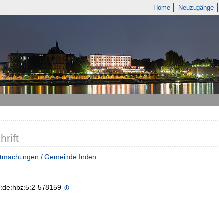
Home
Neuzugänge
hrift
tmachungen / Gemeinde Inden
n:de:hbz:5:2-578159