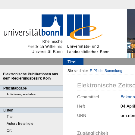
Titel
Sie sind hier:
E-Pflicht-Sammlung
Elektronische Publikationen aus
dem Regierungsbezirk Köln
Elektronische Zeitsc
Pflichtabgabe
Ablieferungsverfahren
Gesamttitel
Bekann
Heft
04.April
Listen
URN
urn:nb
Titel
Autor / Beteiligte
Ort
Zugänglichkeit