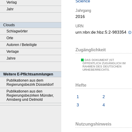
Science
Verlag
Jahr
Jahrgang
2016
Clouds
URN
Schlagwörter
urn:nbn:de:hbz:5:2-983354
Orte
Autoren / Beteiligte
Zugänglichkeit
Verlage
Jahre
DAS DOKUMENT IST
ÖFFENTLICH ZUGÄNGLICH IM
RAHMEN DES DEUTSCHEN
URHEBERRECHTS.
Weitere E-Pflichtsammlungen
Publikationen aus dem
Hefte
Regierungsbezirk Düsseldorf
Publikationen aus den
Regierungsbezirken Münster,
1
2
Arnsberg und Detmold
3
4
Nutzungshinweis