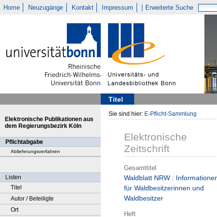
Home
Neuzugänge
Kontakt
Impressum
Erweiterte Suche
Titel
Sie sind hier:
E-Pflicht-Sammlung
Elektronische Publikationen aus
dem Regierungsbezirk Köln
Elektronische
Pflichtabgabe
Zeitschrift
Ablieferungsverfahren
Gesamttitel
Listen
Waldblatt NRW : Informatione
Titel
für Waldbesitzerinnen und
Waldbesitzer
Autor / Beteiligte
Ort
Heft