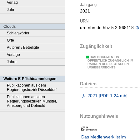
Verlag
Jahrgang
Jahr
2021
URN
Clouds
urn:nbn:de:hbz:5:2-968118
Schlagwörter
Orte
Zugänglichkeit
Autoren / Beteiligte
Verlage
DAS DOKUMENT IST
ÖFFENTLICH ZUGÄNGLICH IM
Jahre
RAHMEN DES DEUTSCHEN
URHEBERRECHTS.
Weitere E-Pflichtsammlungen
Dateien
Publikationen aus dem
Regierungsbezirk Düsseldorf
2021
[
PDF
1.24 mb
]
Publikationen aus den
Regierungsbezirken Münster,
Arnsberg und Detmold
Nutzungshinweis
Das Medienwerk ist im