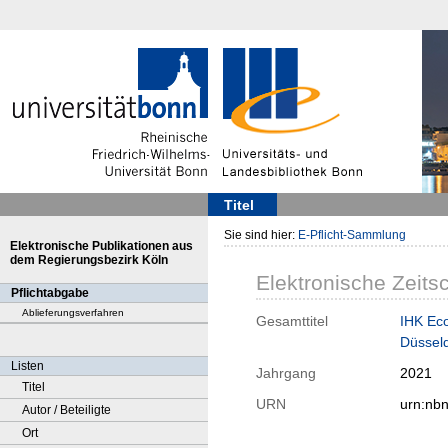
Titel
Sie sind hier:
E-Pflicht-Sammlung
Elektronische Publikationen aus
dem Regierungsbezirk Köln
Elektronische Zeitsc
Pflichtabgabe
Ablieferungsverfahren
Gesamttitel
IHK Eco
Düsseld
Listen
Jahrgang
2021
Titel
URN
urn:nb
Autor / Beteiligte
Ort