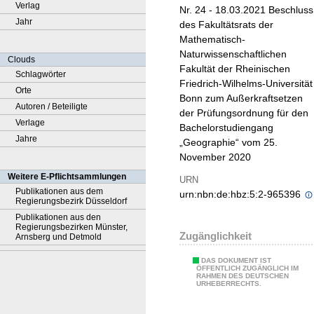
Verlag
Nr. 24 - 18.03.2021 Beschluss
Jahr
des Fakultätsrats der
Mathematisch-
Naturwissenschaftlichen
Clouds
Fakultät der Rheinischen
Schlagwörter
Friedrich-Wilhelms-Universität
Orte
Bonn zum Außerkraftsetzen
Autoren / Beteiligte
der Prüfungsordnung für den
Verlage
Bachelorstudiengang
Jahre
„Geographie“ vom 25.
November 2020
Weitere E-Pflichtsammlungen
URN
Publikationen aus dem
urn:nbn:de:hbz:5:2-965396
Regierungsbezirk Düsseldorf
Publikationen aus den
Regierungsbezirken Münster,
Zugänglichkeit
Arnsberg und Detmold
DAS DOKUMENT IST
ÖFFENTLICH ZUGÄNGLICH IM
RAHMEN DES DEUTSCHEN
URHEBERRECHTS.