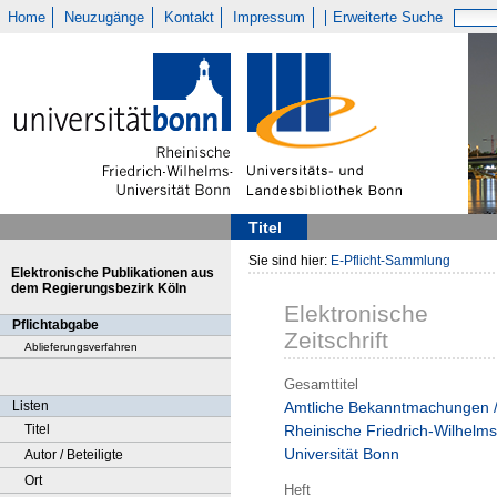
Home
Neuzugänge
Kontakt
Impressum
Erweiterte Suche
Titel
Sie sind hier:
E-Pflicht-Sammlung
Elektronische Publikationen aus
dem Regierungsbezirk Köln
Elektronische
Pflichtabgabe
Zeitschrift
Ablieferungsverfahren
Gesamttitel
Listen
Amtliche Bekanntmachungen 
Titel
Rheinische Friedrich-Wilhelms
Universität Bonn
Autor / Beteiligte
Ort
Heft