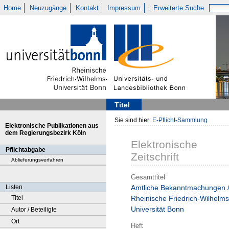
Home
Neuzugänge
Kontakt
Impressum
Erweiterte Suche
Titel
Sie sind hier:
E-Pflicht-Sammlung
Elektronische Publikationen aus
dem Regierungsbezirk Köln
Elektronische
Pflichtabgabe
Zeitschrift
Ablieferungsverfahren
Gesamttitel
Listen
Amtliche Bekanntmachungen 
Titel
Rheinische Friedrich-Wilhelms
Universität Bonn
Autor / Beteiligte
Ort
Heft