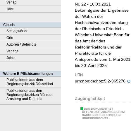
Verlag
Nr. 22 - 16.03.2021
Jahr
Bekanntgabe der Ergebnisse
der Wahlen der
Hochschulwahlversammlung
Clouds
der Rheinischen Friedrich-
Schlagwörter
Wilhelms-Universität Bonn für
Orte
das Amt der*des
Autoren / Beteiligte
Rektorin*Rektors und der
Verlage
Prorektorate für die
Jahre
Amtsperiode vom 1. Mai 2021
bis 30. April 2025
Weitere E-Pflichtsammlungen
URN
Publikationen aus dem
urn:nbn:de:hbz:5:2-965276
Regierungsbezirk Düsseldorf
Publikationen aus den
Regierungsbezirken Münster,
Zugänglichkeit
Arnsberg und Detmold
DAS DOKUMENT IST
ÖFFENTLICH ZUGÄNGLICH IM
RAHMEN DES DEUTSCHEN
URHEBERRECHTS.