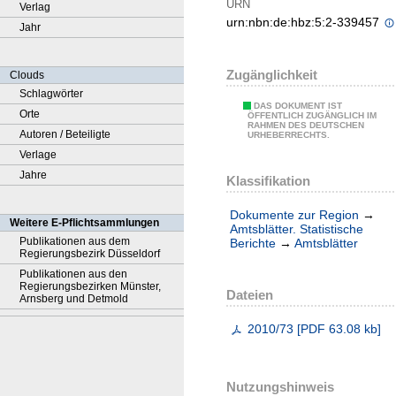
URN
Verlag
urn:nbn:de:hbz:5:2-339457
Jahr
Zugänglichkeit
Clouds
Schlagwörter
DAS DOKUMENT IST
Orte
ÖFFENTLICH ZUGÄNGLICH IM
RAHMEN DES DEUTSCHEN
Autoren / Beteiligte
URHEBERRECHTS.
Verlage
Jahre
Klassifikation
Dokumente zur Region
→
Weitere E-Pflichtsammlungen
Amtsblätter. Statistische
Publikationen aus dem
Berichte
→
Amtsblätter
Regierungsbezirk Düsseldorf
Publikationen aus den
Regierungsbezirken Münster,
Dateien
Arnsberg und Detmold
2010/73
[
PDF
63.08 kb
]
Nutzungshinweis