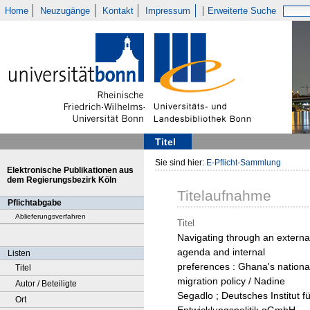
Home
Neuzugänge
Kontakt
Impressum
Erweiterte Suche
Titel
Sie sind hier:
E-Pflicht-Sammlung
Elektronische Publikationen aus
dem Regierungsbezirk Köln
Titelaufnahme
Pflichtabgabe
Ablieferungsverfahren
Titel
Navigating through an externa
agenda and internal
Listen
preferences : Ghana's nationa
Titel
migration policy / Nadine
Autor / Beteiligte
Segadlo ; Deutsches Institut fü
Ort