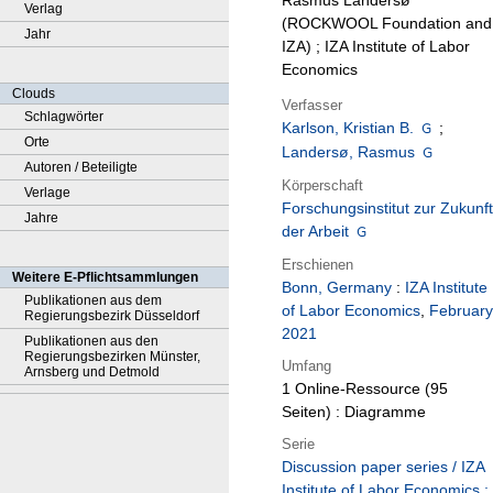
Rasmus Landersø
Verlag
(ROCKWOOL Foundation and
Jahr
IZA) ; IZA Institute of Labor
Economics
Clouds
Verfasser
Schlagwörter
Karlson, Kristian B.
;
Orte
Landersø, Rasmus
Autoren / Beteiligte
Körperschaft
Verlage
Forschungsinstitut zur Zukunft
Jahre
der Arbeit
Erschienen
Weitere E-Pflichtsammlungen
Bonn, Germany
:
IZA Institute
Publikationen aus dem
of Labor Economics
,
February
Regierungsbezirk Düsseldorf
2021
Publikationen aus den
Regierungsbezirken Münster,
Umfang
Arnsberg und Detmold
1 Online-Ressource (95
Seiten) : Diagramme
Serie
Discussion paper series / IZA
Institute of Labor Economics ;