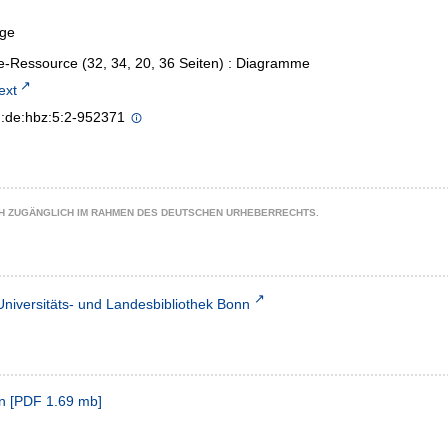
age
e-Ressource (32, 34, 20, 36 Seiten) : Diagramme
text
n:de:hbz:5:2-952371
CH ZUGÄNGLICH IM RAHMEN DES DEUTSCHEN URHEBERRECHTS.
Universitäts- und Landesbibliothek Bonn
n
[
PDF
1.69 mb
]