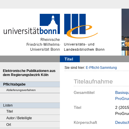
Titel
Sie sind hier:
E-Pflicht-Sammlung
Elektronische Publikationen aus
dem Regierungsbezirk Köln
Titelaufnahme
Pflichtabgabe
Ablieferungsverfahren
Gesamttitel
Basisqu
ProGrun
Listen
Titel
2 (201
Titel
ProGrun
Autor / Beteiligte
Körperschaft
Deutsc
Ort