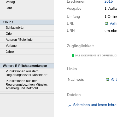
Erschienen
2015
Verlag
Jahr
Ausgabe
1. Aufl
Umfang
1 Onlin
Clouds
URL
Voll
Schlagwörter
URN
urn:nb
Orte
Autoren / Beteiligte
Zugänglichkeit
Verlage
Jahre
DAS DOKUMENT IST ÖFFENTLI
Weitere E-Pflichtsammlungen
Links
Publikationen aus dem
Regierungsbezirk Düsseldorf
Nachweis
Publikationen aus den
Regierungsbezirken Münster,
Arnsberg und Detmold
Dateien
Schreiben und lesen lehre