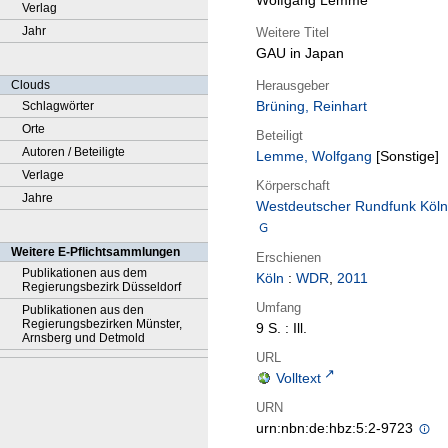
Wolfgang Lemme
Verlag
Jahr
Weitere Titel
GAU in Japan
Herausgeber
Clouds
Brüning, Reinhart
Schlagwörter
Orte
Beteiligt
Autoren / Beteiligte
Lemme, Wolfgang
[Sonstige]
Verlage
Körperschaft
Jahre
Westdeutscher Rundfunk Köln
Weitere E-Pflichtsammlungen
Erschienen
Publikationen aus dem
Köln
:
WDR
,
2011
Regierungsbezirk Düsseldorf
Umfang
Publikationen aus den
Regierungsbezirken Münster,
9 S. : Ill.
Arnsberg und Detmold
URL
Volltext
URN
urn:nbn:de:hbz:5:2-9723