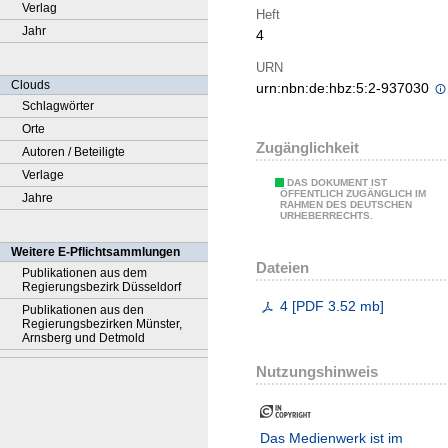
Verlag
Heft
Jahr
4
URN
Clouds
urn:nbn:de:hbz:5:2-937030
Schlagwörter
Orte
Zugänglichkeit
Autoren / Beteiligte
Verlage
DAS DOKUMENT IST
ÖFFENTLICH ZUGÄNGLICH IM
Jahre
RAHMEN DES DEUTSCHEN
URHEBERRECHTS.
Weitere E-Pflichtsammlungen
Dateien
Publikationen aus dem
Regierungsbezirk Düsseldorf
4
[
PDF
3.52 mb
]
Publikationen aus den
Regierungsbezirken Münster,
Arnsberg und Detmold
Nutzungshinweis
Das Medienwerk ist im