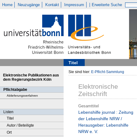
Home
Neuzugänge
Kontakt
Impressum
Erweiterte Suche
Titel
Sie sind hier:
E-Pflicht-Sammlung
Elektronische Publikationen aus
dem Regierungsbezirk Köln
Elektronische
Pflichtabgabe
Zeitschrift
Ablieferungsverfahren
Gesamttitel
Listen
Lebenshilfe journal : Zeitung
Titel
der Lebenshilfe NRW /
Herausgeber: Lebenshilfe
Autor / Beteiligte
NRW e. V.
Ort