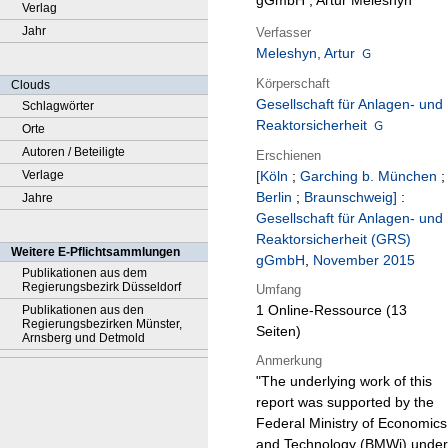
gGmbH ; Artur Meleshyn
Verlag
Jahr
Verfasser
Meleshyn, Artur
Körperschaft
Clouds
Gesellschaft für Anlagen- und
Schlagwörter
Reaktorsicherheit
Orte
Autoren / Beteiligte
Erschienen
Verlage
[Köln
;
Garching b. München
;
Berlin
;
Braunschweig]
:
Jahre
Gesellschaft für Anlagen- und
Reaktorsicherheit (GRS)
Weitere E-Pflichtsammlungen
gGmbH
,
November 2015
Publikationen aus dem
Regierungsbezirk Düsseldorf
Umfang
1 Online-Ressource (13
Publikationen aus den
Regierungsbezirken Münster,
Seiten)
Arnsberg und Detmold
Anmerkung
"The underlying work of this
report was supported by the
Federal Ministry of Economics
and Technology (BMWi) under