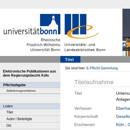
Titel
Sie sind hier:
E-Pflicht-Sammlung
Elektronische Publikationen aus
dem Regierungsbezirk Köln
Titelaufnahme
Pflichtabgabe
Ablieferungsverfahren
Titel
Untersu
Anlagen
Listen
Verfasser
Eberhar
Titel
Körperschaft
Gesells
Autor / Beteiligte
Erschienen
Köln
;
G
Ort