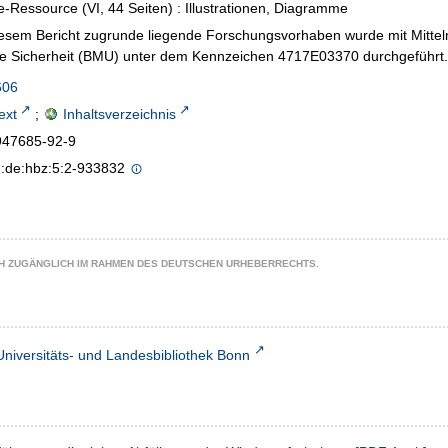
e-Ressource (VI, 44 Seiten) : Illustrationen, Diagramme
esem Bericht zugrunde liegende Forschungsvorhaben wurde mit Mittel
re Sicherheit (BMU) unter dem Kennzeichen 4717E03370 durchgeführt.
606
text
;
Inhaltsverzeichnis
947685-92-9
n:de:hbz:5:2-933832
CH ZUGÄNGLICH IM RAHMEN DES DEUTSCHEN URHEBERRECHTS.
Universitäts- und Landesbibliothek Bonn