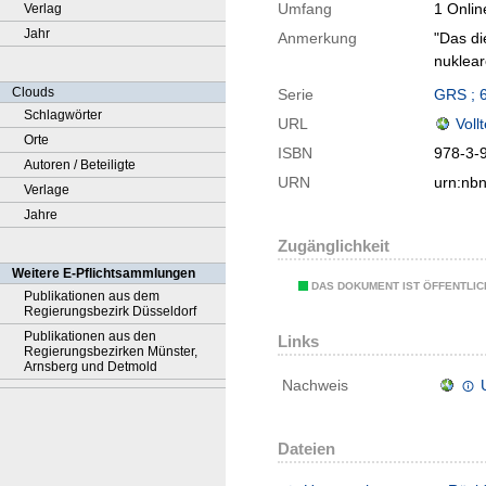
Umfang
1 Onlin
Verlag
Jahr
Anmerkung
"Das di
nuklea
Clouds
Serie
GRS ; 
Schlagwörter
URL
Voll
Orte
ISBN
978-3-
Autoren / Beteiligte
URN
urn:nb
Verlage
Jahre
Zugänglichkeit
Weitere E-Pflichtsammlungen
DAS DOKUMENT IST ÖFFENTLI
Publikationen aus dem
Regierungsbezirk Düsseldorf
Publikationen aus den
Links
Regierungsbezirken Münster,
Arnsberg und Detmold
Nachweis
Dateien