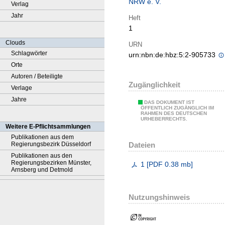
NRW e. V.
Verlag
Jahr
Heft
1
Clouds
URN
Schlagwörter
urn:nbn:de:hbz:5:2-905733
Orte
Autoren / Beteiligte
Zugänglichkeit
Verlage
Jahre
DAS DOKUMENT IST
ÖFFENTLICH ZUGÄNGLICH IM
RAHMEN DES DEUTSCHEN
URHEBERRECHTS.
Weitere E-Pflichtsammlungen
Publikationen aus dem
Dateien
Regierungsbezirk Düsseldorf
Publikationen aus den
Regierungsbezirken Münster,
1
[
PDF
0.38 mb
]
Arnsberg und Detmold
Nutzungshinweis