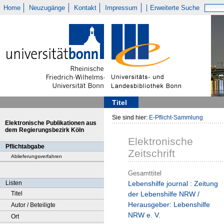
Home
Neuzugänge
Kontakt
Impressum
Erweiterte Suche
Titel
Sie sind hier:
E-Pflicht-Sammlung
Elektronische Publikationen aus
dem Regierungsbezirk Köln
Elektronische
Pflichtabgabe
Zeitschrift
Ablieferungsverfahren
Gesamttitel
Listen
Lebenshilfe journal : Zeitung
Titel
der Lebenshilfe NRW /
Herausgeber: Lebenshilfe
Autor / Beteiligte
NRW e. V.
Ort