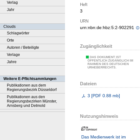
Verlag
Heft
Jahr
3
URN
Clouds
urn:nbn:de:hbz:5:2-902291
Schlagwörter
Orte
Zugänglichkeit
Autoren / Beteiligte
Verlage
DAS DOKUMENT IST
ÖFFENTLICH ZUGÄNGLICH IM
Jahre
RAHMEN DES DEUTSCHEN
URHEBERRECHTS.
Weitere E-Pflichtsammlungen
Dateien
Publikationen aus dem
Regierungsbezirk Düsseldorf
3
[
PDF
0.88 mb
]
Publikationen aus den
Regierungsbezirken Münster,
Arnsberg und Detmold
Nutzungshinweis
Das Medienwerk ist im