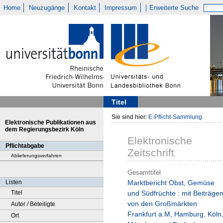
Home
Neuzugänge
Kontakt
Impressum
Erweiterte Suche
Titel
Sie sind hier:
E-Pflicht-Sammlung
Elektronische Publikationen aus
dem Regierungsbezirk Köln
Elektronische
Pflichtabgabe
Zeitschrift
Ablieferungsverfahren
Gesamttitel
Listen
Marktbericht Obst, Gemüse
Titel
und Südfrüchte : mit Beiträge
von den Großmärkten
Autor / Beteiligte
Frankfurt a.M, Hamburg, Köln
Ort