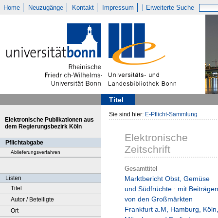
Home
Neuzugänge
Kontakt
Impressum
Erweiterte Suche
Titel
Sie sind hier:
E-Pflicht-Sammlung
Elektronische Publikationen aus
dem Regierungsbezirk Köln
Elektronische
Pflichtabgabe
Zeitschrift
Ablieferungsverfahren
Gesamttitel
Listen
Marktbericht Obst, Gemüse
Titel
und Südfrüchte : mit Beiträge
von den Großmärkten
Autor / Beteiligte
Frankfurt a.M, Hamburg, Köln
Ort