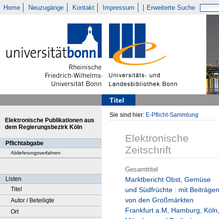
Home
Neuzugänge
Kontakt
Impressum
Erweiterte Suche
Titel
Sie sind hier:
E-Pflicht-Sammlung
Elektronische Publikationen aus
dem Regierungsbezirk Köln
Elektronische
Pflichtabgabe
Zeitschrift
Ablieferungsverfahren
Gesamttitel
Listen
Marktbericht Obst, Gemüse
Titel
und Südfrüchte : mit Beiträge
von den Großmärkten
Autor / Beteiligte
Frankfurt a.M, Hamburg, Köln
Ort