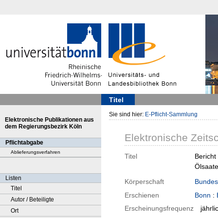
Titel
Sie sind hier:
E-Pflicht-Sammlung
Elektronische Publikationen aus
dem Regierungsbezirk Köln
Elektronische Zeitsc
Pflichtabgabe
Ablieferungsverfahren
Titel
Bericht
Ölsaate
Listen
Körperschaft
Bundesa
Titel
Erschienen
Bonn
:
Autor / Beteiligte
Erscheinungsfrequenz
jährli
Ort