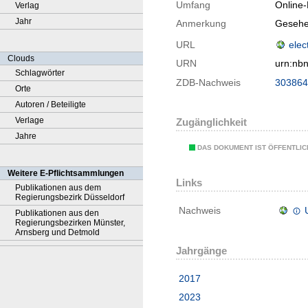
Umfang
Online
Verlag
Jahr
Anmerkung
Gesehe
URL
elec
Clouds
URN
urn:nb
Schlagwörter
ZDB-Nachweis
303864
Orte
Autoren / Beteiligte
Verlage
Zugänglichkeit
Jahre
DAS DOKUMENT IST ÖFFENTLI
Weitere E-Pflichtsammlungen
Links
Publikationen aus dem
Regierungsbezirk Düsseldorf
Nachweis
Publikationen aus den
Regierungsbezirken Münster,
Arnsberg und Detmold
Jahrgänge
2017
2023