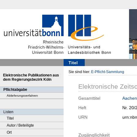
Titel
Sie sind hier:
E-Pflicht-Sammlung
Elektronische Publikationen aus
dem Regierungsbezirk Köln
Elektronische Zeitsc
Pflichtabgabe
Ablieferungsverfahren
Gesamttitel
Aachen
Heft
Nr. 20/
Listen
URN
urn:nb
Titel
Autor / Beteiligte
Ort
Zugänglichkeit