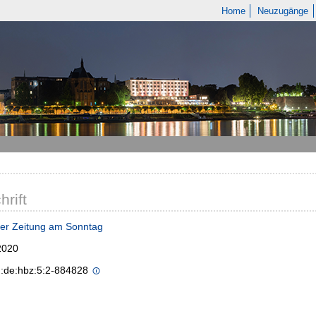
Home
Neuzugänge
hrift
er Zeitung am Sonntag
2020
n:de:hbz:5:2-884828