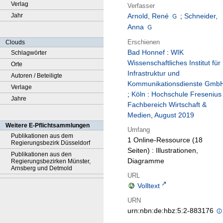
Verlag
Verfasser
Jahr
Arnold, René
;
Schneider,
Anna
Erschienen
Clouds
Bad Honnef
:
WIK
Schlagwörter
Wissenschaftliches Institut für
Orte
Infrastruktur und
Autoren / Beteiligte
Kommunikationsdienste Gmb
Verlage
;
Köln
:
Hochschule Fresenius 
Jahre
Fachbereich Wirtschaft &
Medien
,
August 2019
Weitere E-Pflichtsammlungen
Umfang
Publikationen aus dem
1 Online-Ressource (18
Regierungsbezirk Düsseldorf
Seiten) : Illustrationen,
Publikationen aus den
Diagramme
Regierungsbezirken Münster,
Arnsberg und Detmold
URL
Volltext
URN
urn:nbn:de:hbz:5:2-883176