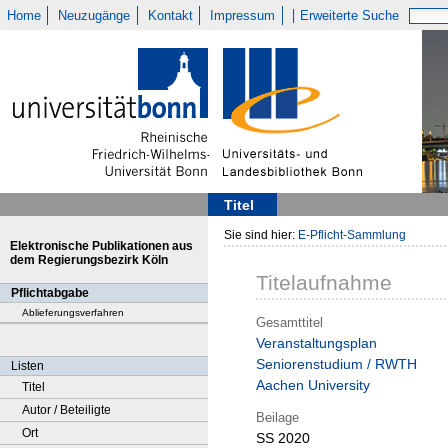
Home
Neuzugänge
Kontakt
Impressum
Erweiterte Suche
Titel
Sie sind hier:
E-Pflicht-Sammlung
Elektronische Publikationen aus
dem Regierungsbezirk Köln
Titelaufnahme
Pflichtabgabe
Ablieferungsverfahren
Gesamttitel
Veranstaltungsplan
Seniorenstudium / RWTH
Listen
Aachen University
Titel
Autor / Beteiligte
Beilage
Ort
SS 2020