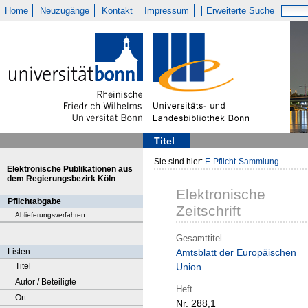
Home
Neuzugänge
Kontakt
Impressum
Erweiterte Suche
Titel
Sie sind hier:
E-Pflicht-Sammlung
Elektronische Publikationen aus
dem Regierungsbezirk Köln
Elektronische
Pflichtabgabe
Zeitschrift
Ablieferungsverfahren
Gesamttitel
Listen
Amtsblatt der Europäischen
Titel
Union
Autor / Beteiligte
Heft
Ort
Nr. 288,1