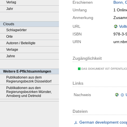
Erschienen
Bonn, 
Verlag
Jahr
Umfang
1 Onlin
Anmerkung
Zusamm
Clouds
URL
Voll
Schlagwörter
ISBN
978-3-
Orte
URN
urn:nb
Autoren / Beteiligte
Verlage
Jahre
Zugänglichkeit
DAS DOKUMENT IST ÖFFENTLI
Weitere E-Pflichtsammlungen
Publikationen aus dem
Regierungsbezirk Düsseldorf
Links
Publikationen aus den
Regierungsbezirken Münster,
Nachweis
Arnsberg und Detmold
Dateien
German development cooper