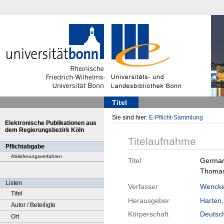
Titel
Sie sind hier:
E-Pflicht-Sammlung
Elektronische Publikationen aus
dem Regierungsbezirk Köln
Titelaufnahme
Pflichtabgabe
Ablieferungsverfahren
Titel
German 
Thomas 
Listen
Verfasser
Wencke
Titel
Herausgeber
Harten
Autor / Beteiligte
Körperschaft
Deutsch
Ort