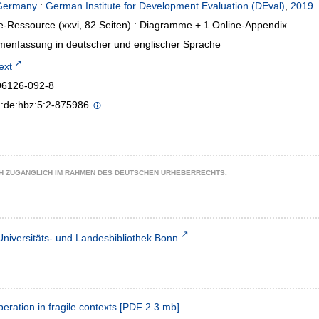
Germany
:
German Institute for Development Evaluation (DEval)
,
2019
e-Ressource (xxvi, 82 Seiten) : Diagramme + 1 Online-Appendix
enfassung in deutscher und englischer Sprache
text
96126-092-8
n:de:hbz:5:2-875986
CH ZUGÄNGLICH IM RAHMEN DES DEUTSCHEN URHEBERRECHTS.
Universitäts- und Landesbibliothek Bonn
ation in fragile contexts
[
PDF
2.3 mb
]