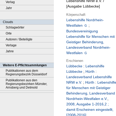
Lebenshilfe NRW e.V. /
Verlag
[Ausgabe Lübbecke]
Jahr
Körperschaft
Lebenshilfe Nordrhein-
Clouds
Westfalen
;
Schlagwörter
Bundesvereinigung
Orte
Lebenshilfe für Menschen mit
Autoren / Beteiligte
Geistiger Behinderung,
Verlage
Landesverband Nordrhein-
Jahre
Westfalen
Erschienen
Weitere E-Pflichtsammlungen
Lübbecke
:
Lebenshilfe
Publikationen aus dem
Lübbecke
;
Hürth
:
Regierungsbezirk Düsseldorf
Landesverband Lebenshilfe
Publikationen aus den
NRW e.V.
;
Hürth
:
Lebenshilf
Regierungsbezirken Münster,
Arnsberg und Detmold
für Menschen mit Geistiger
Behinderung, Landesverband
Nordrhein-Westfalen e.V.
,
2008, Ausgabe 1-2016,2 ;
damit Erscheinen eingestellt,
[2008-2016]