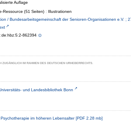
lisierte Auflage
e-Ressource (51 Seiten) : Illustrationen
tion / Bundesarbeitsgemeinschaft der Senioren-Organisationen e.V. ; 2
text
n:de:hbz:5:2-862394
CH ZUGÄNGLICH IM RAHMEN DES DEUTSCHEN URHEBERRECHTS.
Universitäts- und Landesbibliothek Bonn
- Psychotherapie im höheren Lebensalter
[
PDF
2.28 mb
]