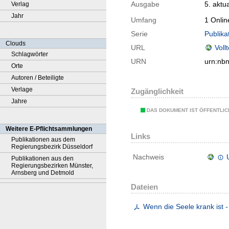
Ausgabe
5. aktua
Verlag
Jahr
Umfang
1 Onlin
Serie
Publika
Clouds
URL
Voll
Schlagwörter
URN
urn:nb
Orte
Autoren / Beteiligte
Verlage
Zugänglichkeit
Jahre
DAS DOKUMENT IST ÖFFENTLI
Weitere E-Pflichtsammlungen
Links
Publikationen aus dem
Regierungsbezirk Düsseldorf
Nachweis
Publikationen aus den
Regierungsbezirken Münster,
Arnsberg und Detmold
Dateien
Wenn die Seele krank ist 