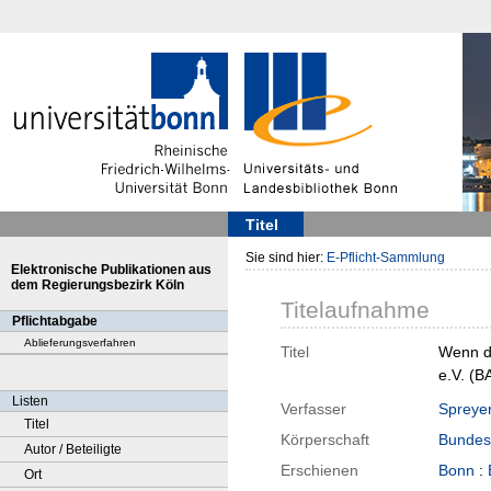
Titel
Sie sind hier:
E-Pflicht-Sammlung
Elektronische Publikationen aus
dem Regierungsbezirk Köln
Titelaufnahme
Pflichtabgabe
Ablieferungsverfahren
Titel
Wenn di
e.V. (B
Listen
Verfasser
Spreyer
Titel
Körperschaft
Bundes
Autor / Beteiligte
Erschienen
Bonn
:
Ort