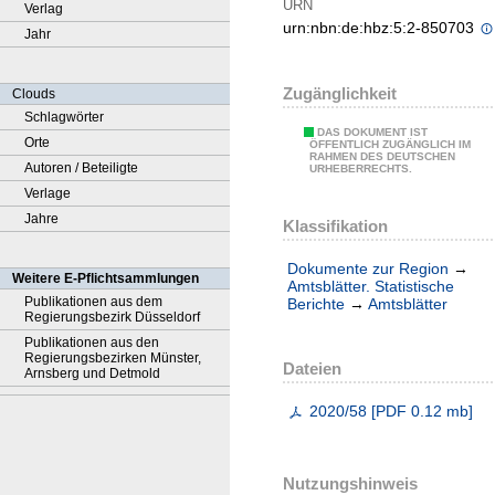
URN
Verlag
urn:nbn:de:hbz:5:2-850703
Jahr
Zugänglichkeit
Clouds
Schlagwörter
DAS DOKUMENT IST
Orte
ÖFFENTLICH ZUGÄNGLICH IM
RAHMEN DES DEUTSCHEN
Autoren / Beteiligte
URHEBERRECHTS.
Verlage
Jahre
Klassifikation
Dokumente zur Region
→
Weitere E-Pflichtsammlungen
Amtsblätter. Statistische
Publikationen aus dem
Berichte
→
Amtsblätter
Regierungsbezirk Düsseldorf
Publikationen aus den
Regierungsbezirken Münster,
Dateien
Arnsberg und Detmold
2020/58
[
PDF
0.12 mb
]
Nutzungshinweis