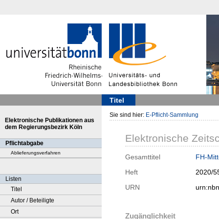
Titel
Sie sind hier:
E-Pflicht-Sammlung
Elektronische Publikationen aus
dem Regierungsbezirk Köln
Elektronische Zeitsc
Pflichtabgabe
Ablieferungsverfahren
Gesamttitel
FH-Mitt
Heft
2020/5
Listen
URN
urn:nb
Titel
Autor / Beteiligte
Ort
Zugänglichkeit