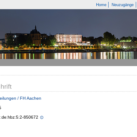
Home
Neuzugänge
hrift
eilungen / FH Aachen
5
n:de:hbz:5:2-850672