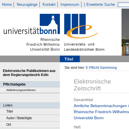
Home
Neuzugänge
Kontakt
Impressum
Erweiterte Suche
Titel
Sie sind hier:
E-Pflicht-Sammlung
Elektronische Publikationen aus
dem Regierungsbezirk Köln
Elektronische
Pflichtabgabe
Zeitschrift
Ablieferungsverfahren
Gesamttitel
Listen
Amtliche Bekanntmachungen 
Titel
Rheinische Friedrich-Wilhelms
Universität Bonn
Autor / Beteiligte
Ort
Heft