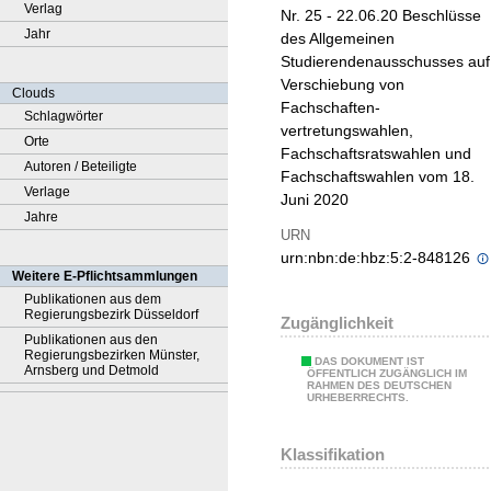
Verlag
Nr. 25 - 22.06.20 Beschlüsse
Jahr
des Allgemeinen
Studierendenausschusses auf
Verschiebung von
Clouds
Fachschaften-
Schlagwörter
vertretungswahlen,
Orte
Fachschaftsratswahlen und
Autoren / Beteiligte
Fachschaftswahlen vom 18.
Verlage
Juni 2020
Jahre
URN
urn:nbn:de:hbz:5:2-848126
Weitere E-Pflichtsammlungen
Publikationen aus dem
Regierungsbezirk Düsseldorf
Zugänglichkeit
Publikationen aus den
Regierungsbezirken Münster,
DAS DOKUMENT IST
Arnsberg und Detmold
ÖFFENTLICH ZUGÄNGLICH IM
RAHMEN DES DEUTSCHEN
URHEBERRECHTS.
Klassifikation