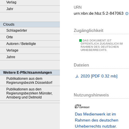
Verlag
URN
Jahr
urn:nbn:de:hbz:5:2-847063
Clouds
Zugänglichkeit
Schlagwörter
Orte
DAS DOKUMENT IST
Autoren / Beteiligte
ÖFFENTLICH ZUGÄNGLICH IM
RAHMEN DES DEUTSCHEN
Verlage
URHEBERRECHTS.
Jahre
Dateien
Weitere E-Pflichtsammlungen
2020
[
PDF
0.32 mb
]
Publikationen aus dem
Regierungsbezirk Düsseldorf
Publikationen aus den
Regierungsbezirken Münster,
Nutzungshinweis
Arnsberg und Detmold
Das Medienwerk ist im
Rahmen des deutschen
Urheberrechts nutzbar.