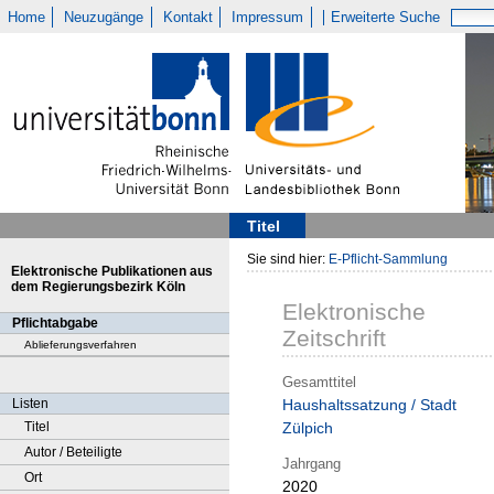
Home
Neuzugänge
Kontakt
Impressum
Erweiterte Suche
Titel
Sie sind hier:
E-Pflicht-Sammlung
Elektronische Publikationen aus
dem Regierungsbezirk Köln
Elektronische
Pflichtabgabe
Zeitschrift
Ablieferungsverfahren
Gesamttitel
Listen
Haushaltssatzung / Stadt
Titel
Zülpich
Autor / Beteiligte
Jahrgang
Ort
2020