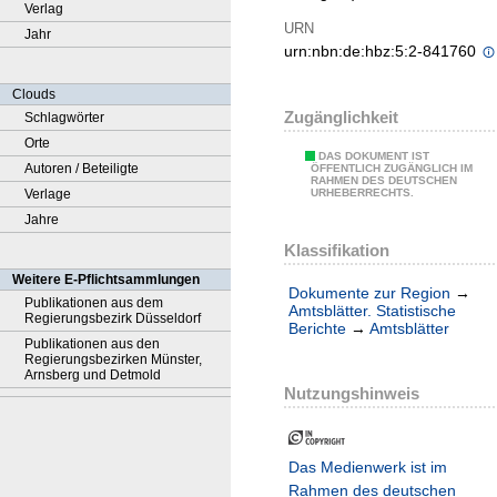
Verlag
URN
Jahr
urn:nbn:de:hbz:5:2-841760
Clouds
Zugänglichkeit
Schlagwörter
Orte
DAS DOKUMENT IST
Autoren / Beteiligte
ÖFFENTLICH ZUGÄNGLICH IM
RAHMEN DES DEUTSCHEN
Verlage
URHEBERRECHTS.
Jahre
Klassifikation
Weitere E-Pflichtsammlungen
Dokumente zur Region
→
Publikationen aus dem
Amtsblätter. Statistische
Regierungsbezirk Düsseldorf
Berichte
→
Amtsblätter
Publikationen aus den
Regierungsbezirken Münster,
Arnsberg und Detmold
Nutzungshinweis
Das Medienwerk ist im
Rahmen des deutschen