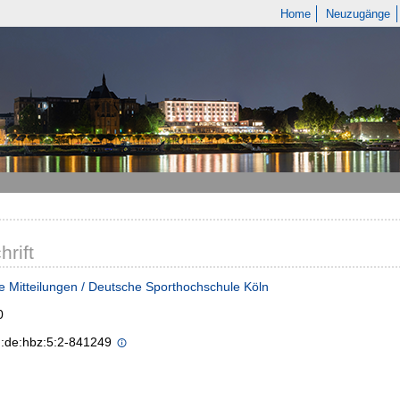
Home
Neuzugänge
hrift
e Mitteilungen / Deutsche Sporthochschule Köln
0
n:de:hbz:5:2-841249