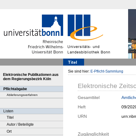
Titel
Sie sind hier:
E-Pflicht-Sammlung
Elektronische Publikationen aus
dem Regierungsbezirk Köln
Elektronische Zeitsc
Pflichtabgabe
Ablieferungsverfahren
Gesamttitel
Amtlich
Heft
09/202
Listen
URN
urn:nb
Titel
Autor / Beteiligte
Ort
Zugänglichkeit