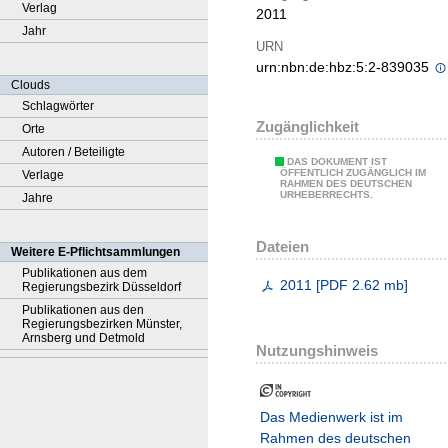
Verlag
2011
Jahr
URN
urn:nbn:de:hbz:5:2-839035
Clouds
Schlagwörter
Zugänglichkeit
Orte
Autoren / Beteiligte
DAS DOKUMENT IST
ÖFFENTLICH ZUGÄNGLICH IM
Verlage
RAHMEN DES DEUTSCHEN
URHEBERRECHTS.
Jahre
Dateien
Weitere E-Pflichtsammlungen
Publikationen aus dem
2011
[
PDF
2.62 mb
]
Regierungsbezirk Düsseldorf
Publikationen aus den
Regierungsbezirken Münster,
Arnsberg und Detmold
Nutzungshinweis
Das Medienwerk ist im
Rahmen des deutschen