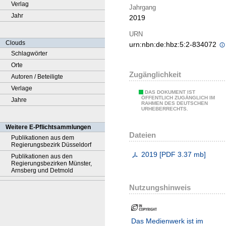
Verlag
Jahrgang
Jahr
2019
URN
Clouds
urn:nbn:de:hbz:5:2-834072
Schlagwörter
Orte
Zugänglichkeit
Autoren / Beteiligte
Verlage
DAS DOKUMENT IST
ÖFFENTLICH ZUGÄNGLICH IM
Jahre
RAHMEN DES DEUTSCHEN
URHEBERRECHTS.
Weitere E-Pflichtsammlungen
Dateien
Publikationen aus dem
Regierungsbezirk Düsseldorf
2019
[
PDF
3.37 mb
]
Publikationen aus den
Regierungsbezirken Münster,
Arnsberg und Detmold
Nutzungshinweis
Das Medienwerk ist im