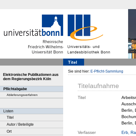
Titel
Sie sind hier:
E-Pflicht-Sammlung
Elektronische Publikationen aus
dem Regierungsbezirk Köln
Titelaufnahme
Pflichtabgabe
Ablieferungsverfahren
Titel
Arbeits
Ausschu
Berlin,
Listen
Bochum,
Titel
Berlin,
Autor / Beteiligte
Ort
Verfasser
Erb, Ra