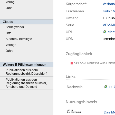
Verlag
Körperschaft
Verban
Jahr
Erschienen
Köln
:
V
Umfang
1 Onlin
Clouds
Serie
VDV-Mit
Schlagwörter
URL
elec
Orte
URN
urn:nb
Autoren / Beteiligte
Verlage
Jahre
Zugänglichkeit
DAS DOKUMENT IST AUS LIZEN
Weitere E-Pflichtsammlungen
Publikationen aus dem
Regierungsbezirk Düsseldorf
Links
Publikationen aus den
Regierungsbezirken Münster,
Nachweis
Arnsberg und Detmold
Nutzungshinweis
Das Me