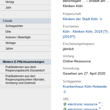
Berichtsjahr ... – erstellt am ... 
Verlag
Kliniken Köln
Jahr
Körperschaft
Kliniken der Stadt Köln
Clouds
Schlagwörter
Erschienen
Köln
:
Kliniken Köln
,
2018 [?]-,
Orte
[2019?]-
Autoren / Beteiligte
Verlage
Erscheinungsfrequenz
Jahre
jährlich
Umfang
Online-Ressource
Weitere E-Pflichtsammlungen
Publikationen aus dem
Anmerkung
Regierungsbezirk Düsseldorf
Gesehen am 27. April 2020
Publikationen aus den
Regierungsbezirken Münster,
Schlagwörter
Arnsberg und Detmold
Krankenhaus Köln-Holweide
URL
electronic resource
;
electronic resource