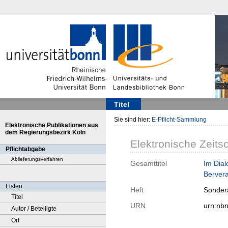
Titel
Sie sind hier:
E-Pflicht-Sammlung
Elektronische Publikationen aus
dem Regierungsbezirk Köln
Elektronische Zeitsc
Pflichtabgabe
Ablieferungsverfahren
Gesamttitel
Im Dial
Berver
Listen
Heft
Sonder
Titel
URN
urn:nb
Autor / Beteiligte
Ort