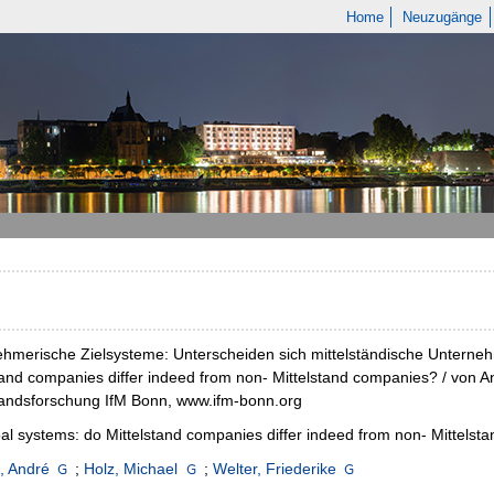
Home
Neuzugänge
hmerische Zielsysteme: Unterscheiden sich mittelständische Unterneh
tand companies differ indeed from non- Mittelstand companies? / von An
tandsforschung IfM Bonn, www.ifm-bonn.org
al systems: do Mittelstand companies differ indeed from non- Mittels
, André
;
Holz, Michael
;
Welter, Friederike