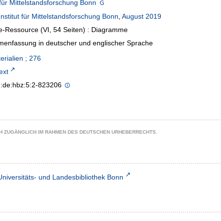
t für Mittelstandsforschung Bonn
Institut für Mittelstandsforschung Bonn
,
August 2019
e-Ressource (VI, 54 Seiten) : Diagramme
enfassung in deutscher und englischer Sprache
erialien ; 276
text
n:de:hbz:5:2-823206
CH ZUGÄNGLICH IM RAHMEN DES DEUTSCHEN URHEBERRECHTS.
Universitäts- und Landesbibliothek Bonn