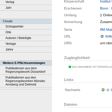
Körperschaft
Institu
Verlag
Jahr
Erschienen
Bonn
:
Umfang
1 Onlin
Clouds
Anmerkung
Zusamm
Schlagwörter
Serie
IfM-Mat
Orte
URL
Voll
Autoren / Beteiligte
URN
urn:nb
Verlage
Jahre
Zugänglichkeit
Weitere E-Pflichtsammlungen
DAS DOKUMENT IST ÖFFENTLI
Publikationen aus dem
Regierungsbezirk Düsseldorf
Publikationen aus den
Links
Regierungsbezirken Münster,
Arnsberg und Detmold
Nachweis
Dateien