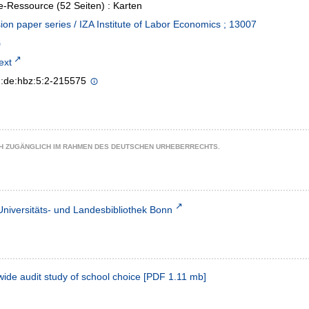
e-Ressource (52 Seiten) : Karten
ion paper series / IZA Institute of Labor Economics ; 13007
text
n:de:hbz:5:2-215575
CH ZUGÄNGLICH IM RAHMEN DES DEUTSCHEN URHEBERRECHTS.
Universitäts- und Landesbibliothek Bonn
wide audit study of school choice
[
PDF
1.11 mb
]