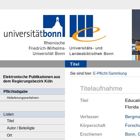
Titel
Sie sind hier:
E-Pflicht-Sammlung
Elektronische Publikationen aus
dem Regierungsbezirk Köln
Titelaufnahme
Pflichtabgabe
Ablieferungsverfahren
Titel
Educati
Florida
Listen
Verfasser
Bergma
Titel
Körperschaft
Forschu
Autor / Beteiligte
Erschienen
Bonn, 
Ort