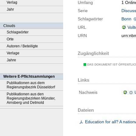
Umfang
1 Onlin
Verlag
Jahr
Serie
Discuss
Schlagwörter
Bonn
Clouds
URL
Voll
Schlagwörter
URN
urn:nb
Orte
Autoren / Beteiligte
Zugänglichkeit
Verlage
Jahre
DAS DOKUMENT IST ÖFFENTLI
Weitere E-Pflichtsammlungen
Links
Publikationen aus dem
Regierungsbezirk Düsseldorf
Nachweis
Publikationen aus den
Regierungsbezirken Münster,
Arnsberg und Detmold
Dateien
Education for all? A nation