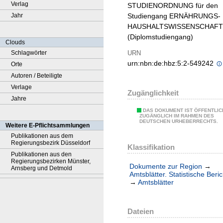
Verlag
STUDIENORDNUNG für den
Jahr
Studiengang ERNÄHRUNGS-
HAUSHALTSWISSENSCHAF
(Diplomstudiengang)
Clouds
URN
Schlagwörter
urn:nbn:de:hbz:5:2-549242
Orte
Autoren / Beteiligte
Verlage
Zugänglichkeit
Jahre
DAS DOKUMENT IST ÖFFENTLIC
ZUGÄNGLICH IM RAHMEN DES
DEUTSCHEN URHEBERRECHTS.
Weitere E-Pflichtsammlungen
Publikationen aus dem
Regierungsbezirk Düsseldorf
Klassifikation
Publikationen aus den
Regierungsbezirken Münster,
Dokumente zur Region
→
Arnsberg und Detmold
Amtsblätter. Statistische Beri
→
Amtsblätter
Dateien