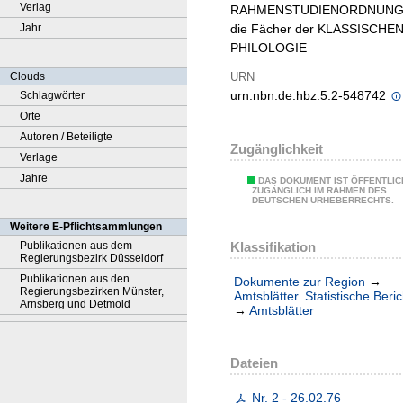
Verlag
RAHMENSTUDIENORDNUNGE
Jahr
die Fächer der KLASSISCHE
PHILOLOGIE
URN
Clouds
urn:nbn:de:hbz:5:2-548742
Schlagwörter
Orte
Autoren / Beteiligte
Zugänglichkeit
Verlage
Jahre
DAS DOKUMENT IST ÖFFENTLIC
ZUGÄNGLICH IM RAHMEN DES
DEUTSCHEN URHEBERRECHTS.
Weitere E-Pflichtsammlungen
Klassifikation
Publikationen aus dem
Regierungsbezirk Düsseldorf
Publikationen aus den
Dokumente zur Region
→
Regierungsbezirken Münster,
Amtsblätter. Statistische Beri
Arnsberg und Detmold
→
Amtsblätter
Dateien
Nr. 2 - 26.02.76