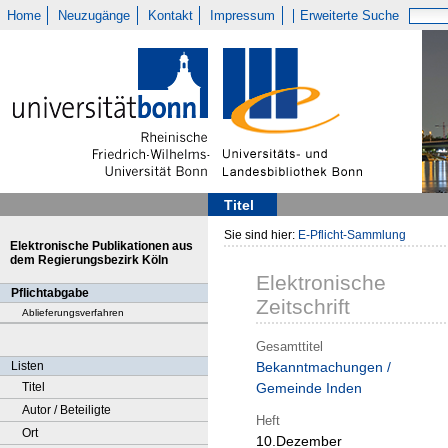
Home
Neuzugänge
Kontakt
Impressum
Erweiterte Suche
Titel
Sie sind hier:
E-Pflicht-Sammlung
Elektronische Publikationen aus
dem Regierungsbezirk Köln
Elektronische
Pflichtabgabe
Zeitschrift
Ablieferungsverfahren
Gesamttitel
Listen
Bekanntmachungen /
Titel
Gemeinde Inden
Autor / Beteiligte
Heft
Ort
10.Dezember