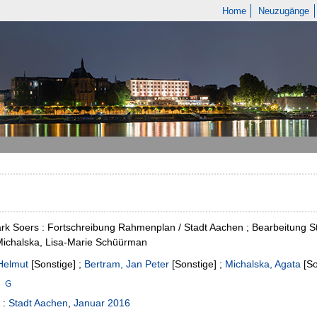
Home
Neuzugänge
rk Soers : Fortschreibung Rahmenplan / Stadt Aachen ; Bearbeitung 
Michalska, Lisa-Marie Schüürman
Helmut
[Sonstige]
;
Bertram, Jan Peter
[Sonstige]
;
Michalska, Agata
[So
:
Stadt Aachen
,
Januar 2016