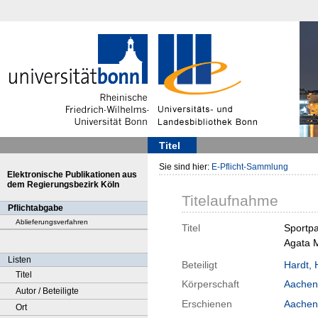
Titel
Sie sind hier:
E-Pflicht-Sammlung
Elektronische Publikationen aus
dem Regierungsbezirk Köln
Titelaufnahme
Pflichtabgabe
Ablieferungsverfahren
Titel
Sportpa
Agata 
Listen
Beteiligt
Hardt, 
Titel
Körperschaft
Aachen
Autor / Beteiligte
Erschienen
Aachen
Ort