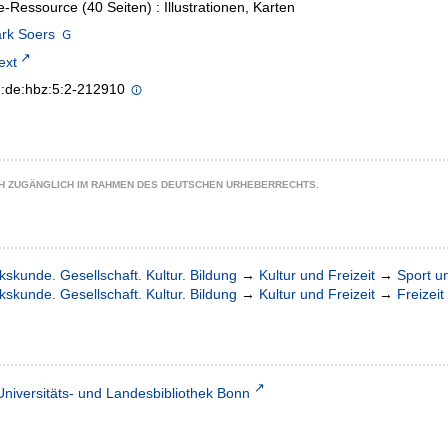
e-Ressource (40 Seiten) : Illustrationen, Karten
ark Soers
text
n:de:hbz:5:2-212910
CH ZUGÄNGLICH IM RAHMEN DES DEUTSCHEN URHEBERRECHTS.
kskunde. Gesellschaft. Kultur. Bildung
→
Kultur und Freizeit
→
Sport u
kskunde. Gesellschaft. Kultur. Bildung
→
Kultur und Freizeit
→
Freizei
Universitäts- und Landesbibliothek Bonn