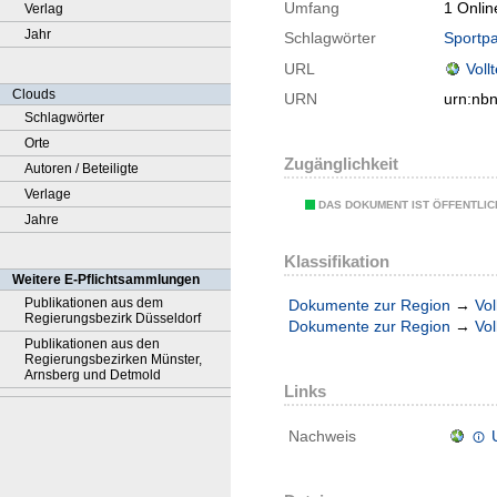
Umfang
1 Onlin
Verlag
Jahr
Schlagwörter
Sportp
URL
Voll
Clouds
URN
urn:nb
Schlagwörter
Orte
Zugänglichkeit
Autoren / Beteiligte
Verlage
DAS DOKUMENT IST ÖFFENTLI
Jahre
Klassifikation
Weitere E-Pflichtsammlungen
Publikationen aus dem
Dokumente zur Region
→
Vol
Regierungsbezirk Düsseldorf
Dokumente zur Region
→
Vol
Publikationen aus den
Regierungsbezirken Münster,
Arnsberg und Detmold
Links
Nachweis