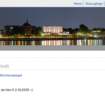
Home
Neuzugänge
hrift
 Wochenspiegel
n:de:hbz:5:2-812635