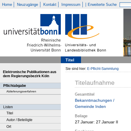
Home
Neuzugänge
Kontakt
Impressum
Erweiterte Suche
Titel
Sie sind hier:
E-Pflicht-Sammlung
Elektronische Publikationen aus
dem Regierungsbezirk Köln
Titelaufnahme
Pflichtabgabe
Ablieferungsverfahren
Gesamttitel
Bekanntmachungen /
Gemeinde Inden
Listen
Titel
Beilage
Autor / Beteiligte
27.Januar:
27.Januar II
Ort